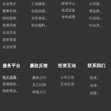
工业级珠光颜料系列
研发中心
公司新闻
企业简介
先进设备
董事长致辞
化妆品级珠光颜料系列
展会新闻
专利成果
光学变色材料系列系列
行业动态
组织架构
珠光颜料应用领域
社会关怀
发展历程
企业文化
荣誉资质
企业全景
服务平台
廉政反馈
投资互动
联系我们
电子画册下载
公司公告
廉政公约
联系方式
检测报告下载
互动交流
员工纪律
全球业务
镇发商品购买
举报入口
招贤纳士