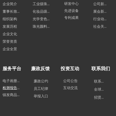
工业级珠光颜料系列
研发中心
公司新闻
企业简介
先进设备
董事长致辞
化妆品级珠光颜料系列
展会新闻
专利成果
光学变色材料系列系列
行业动态
组织架构
珠光颜料应用领域
社会关怀
发展历程
企业文化
荣誉资质
企业全景
服务平台
廉政反馈
投资互动
联系我们
电子画册下载
公司公告
廉政公约
联系方式
检测报告下载
互动交流
员工纪律
全球业务
镇发商品购买
举报入口
招贤纳士