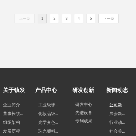
上一页
1
2
3
4
5
下一页
关于镇发
产品中心
研发创新
新闻动态
工业级珠光颜料系列
研发中心
公司新闻
企业简介
先进设备
董事长致辞
化妆品级珠光颜料系列
展会新闻
专利成果
光学变色材料系列系列
行业动态
组织架构
珠光颜料应用领域
社会关怀
发展历程